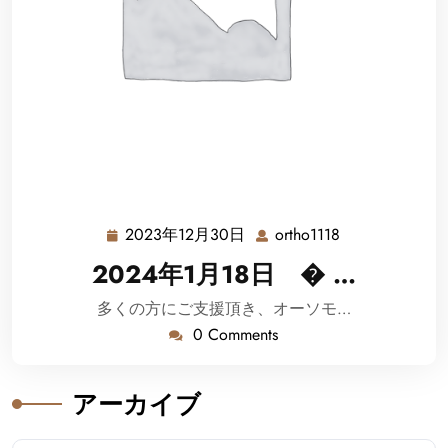
2023年12月30日
ortho1118
2023
ortho1118
年
2024年1月18日 � …
12
月
多くの方にご支援頂き、オーソモ…
30
0 Comments
日
アーカイブ