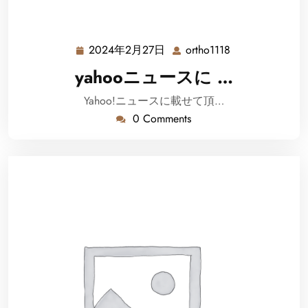
2024年2月27日
ortho1118
2024
ortho1118
年
yahooニュースに …
2
月
Yahoo!ニュースに載せて頂…
27
0 Comments
日